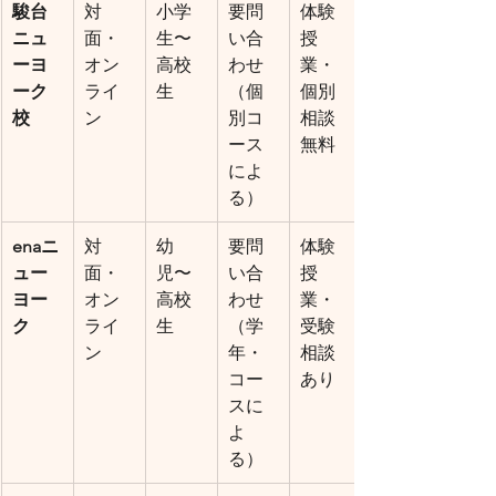
駿台
対
小学
要問
体験
ニュ
面・
生〜
い合
授
ーヨ
オン
高校
わせ
業・
ーク
ライ
生
（個
個別
校
ン
別コ
相談
ース
無料
によ
る）
enaニ
対
幼
要問
体験
ュー
面・
児〜
い合
授
ヨー
オン
高校
わせ
業・
ク
ライ
生
（学
受験
ン
年・
相談
コー
あり
スに
よ
る）