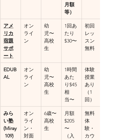
月額
等）
アメ
オン
幼
1回あ
初回
リカ
ライ
児〜
たり
レッ
宿題
ン
高校
$30〜
スン
サポ
生
無料
ート
EDUB
オン
幼
1時間
体験
AL
ライ
児〜
あた
授業
ン
高校
り$45
あり
生
相
（1
当〜
回）
みら
オン
6歳〜
月額
無料
い塾 
ライ
高校
$205
体
(Miray
ン・
生
〜
験・
 109)
対面
（入
カウ