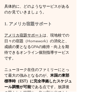
具体的に、どのようなサービスがある
のか見ていきましょう。
1. アメリカ宿題サポート
アメリカ宿題サポート
は、現地校での
日々の宿題（Homework）の消化と、
成績の要となるGPAの維持・向上を期
待できるオンライン個別指導サービス
です。
ニューヨーク在住のファミリーにとっ
て最大の強みとなるのが、
米国の東部
標準時（EST）に完全準拠したスケジュ
ール調整が可能
である点です。放課後
の限られた時間や、急に割り当てられ
た翌日提出の重いエッセイ課題などに
対しても、現地の生活リズムを崩すこ