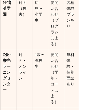
NY育
対面
幼
要問
各種
英学
（校
児〜
い合
体験
園
舎）
小学
わせ
プラ
生
（プ
ンあ
ログ
り
ラム
によ
る）
Z会・
対
4歳〜
要問
無料
栄光
面・
高校
い合
体
ラー
オン
生
わせ
験・
ニン
ライ
（学
個別
グセ
ン
年・
面談
ンタ
コー
あり
ー
スに
よ
る）