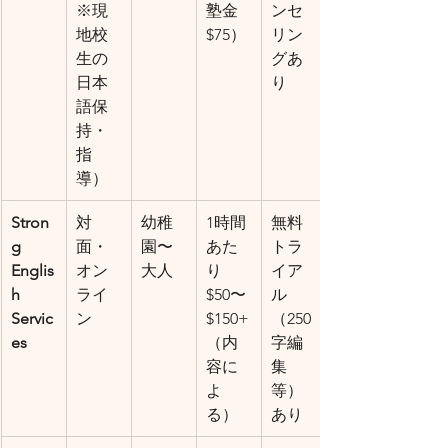
※現
塾金
ンセ
地校
$75）
リン
生の
グあ
日本
り
語保
持・
指
導）
Stron
対
幼稚
1時間
無料
g 
面・
園〜
あた
トラ
Englis
オン
大人
り
イア
h 
ライ
$50〜
ル
Servic
ン
$150+
（250
es
（内
字編
容に
集
よ
等）
る）
あり