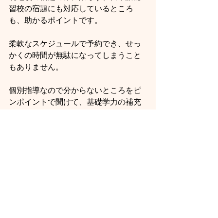
習校の宿題にも対応しているところ
も、助かるポイントです。
柔軟なスケジュールで予約でき、せっ
かくの時間が無駄になってしまうこと
もありません。
個別指導なので分からないところをピ
ンポイントで聞けて、基礎学力の補充
はもちろん、宿題の解決を通した英語
力の向上にもつながります。
まとめ
ESLは主に一部の科目を代替して行われ
る、基礎的な英語習得のクラスです。
あくまでも基礎的な英語力は身に着く
ものの、現地校の授業についていくに
は不足することが多い点や、それに伴