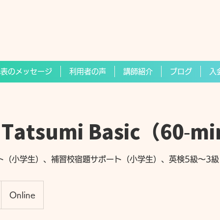
代表のメッセージ
利用者の声
講師紹介
ブログ
入
i Tatsumi Basic（60-m
ト（小学生）、補習校宿題サポート（小学生）、英検5級～3級
Online