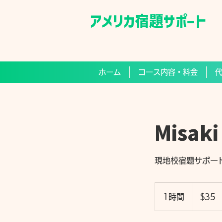
​アメリカ宿題サポート
ホーム
コース内容・料金
Misak
現地校宿題サポー
35
米
1時間
1
$35
ド
ル
時