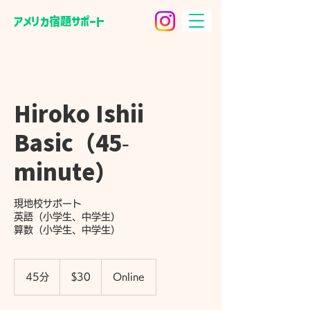
​アメリカ宿題サポート
Hiroko Ishii
Basic（45-
minute）
現地校サポート
英語（小学生、中学生）
算数（小学生、中学生）
30
米
45分
4
$30
Online
ド
5
ル
分